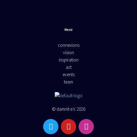
Menü
connexions
vision
inspiration
act
events
team
© damnit e.V. 2026