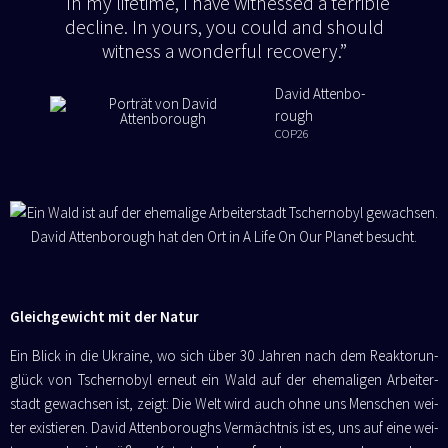
“In my life­time, I have wit­nessed a ter­ri­ble
decli­ne. In yours, you could and should
wit­ness a won­derful recovery.”
David Atten­bo­
rough
COP26
Gleichgewicht mit der Natur
Ein Blick in die Ukrai­ne, wo sich über 30 Jah­ren nach dem Reak­tor­un­
glück von Tscher­no­byl erneut ein Wald auf der ehe­ma­li­gen Arbei­ter­
stadt gewach­sen ist, zeigt: Die Welt wird auch ohne uns Men­schen wei­
ter exis­tie­ren. David Atten­bo­roughs Ver­mächt­nis ist es, uns auf eine wei­