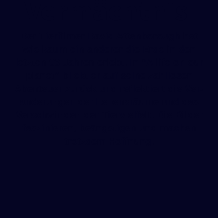
Vermächtnis
Der Tier­fil­mer David Atten­bo­rough hat
wie kaum ein ande­rer die Erde in den
letz­ten 93 Jah­ren erlebt. In “A life on our
pla­net” blickt er auf sei­ne zahl­lo­sen
Aben­teu­er zurück und reflek­tiert die Ver­
än­de­run­gen der Lebens­räu­me und das
Ver­schwin­den der Tier­viel­falt. Die Bil­der
fas­zi­nie­ren, beängs­ti­gen und machen
trotz­dem Hoffnung.