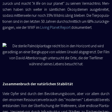
zurück und macht “A life on our pla­net” zu sei­nem Ver­mächt­nis. Men­
schen haben sich wei­ter in sämt­li­chen Öko­sys­te­men aus­ge­brei­tet,
sodass mitt­ler­wei­le nur noch 35% Wild­nis übrig blei­ben. Die Tier­po­pu­la­
tio­nen sind in den letz­ten 50 Jah­ren durch­schnitt­lich um 68% zurück­ge­
gan­gen, wie der WWF im
Living Pla­net Report
dokumentiert.
Zusammenbruch der natürlichen Stabilität
Vie­le Opfer sind durch den Bevöl­ke­rungs­boom, aber vor allem durch
den enor­men Res­sour­cen­ver­brauch des “moder­nen” Lebens­stil bereits
ent­stan­den. Von der Über­fi­schung der Welt­mee­re, über end­lo­se Plan­ta­
gen, Ver­sie­ge­lung durch Infra­struk­tur und Städ­ten zu flä­chen­de­cken­