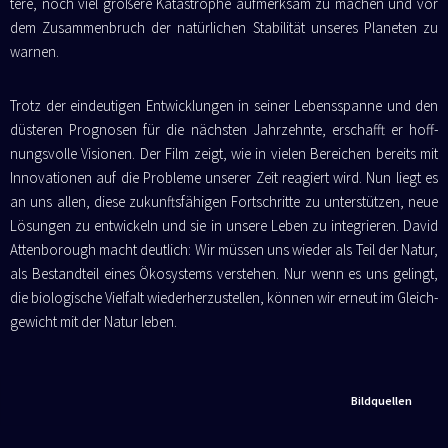
te­re, noch viel grö­ße­re Kata­stro­phe auf­merk­sam zu machen und vor
dem Zusam­men­bruch der natür­li­chen Sta­bi­li­tät unse­res Pla­ne­ten zu
warnen.
Trotz der ein­deu­ti­gen Ent­wick­lun­gen in sei­ner Lebens­span­ne und den
düs­te­ren Pro­gno­sen für die nächs­ten Jahr­zehn­te, erschafft er hoff­
nungs­vol­le Visio­nen. Der Film zeigt, wie in vie­len Berei­chen bereits mit
Inno­va­tio­nen auf die Pro­ble­me unse­rer Zeit reagiert wird. Nun liegt es
an uns allen, die­se zukunfts­fä­hi­gen Fort­schrit­te zu unter­stüt­zen, neue
Lösun­gen zu ent­wi­ckeln und sie in unse­re Leben zu inte­grie­ren. David
Atten­bo­rough macht deut­lich: Wir müs­sen uns wie­der als Teil der Natur,
als Bestand­teil eines Öko­sys­tems ver­ste­hen. Nur wenn es uns gelingt,
die bio­lo­gi­sche Viel­falt wie­der­her­zu­stel­len, kön­nen wir erneut im Gleich­
ge­wicht mit der Natur leben.
Bildquellen