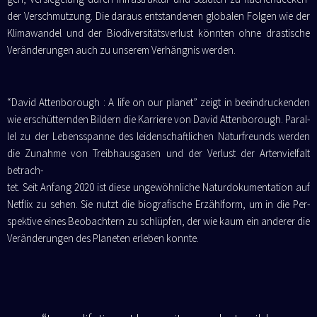
der Ver­schmut­zung. Die dar­aus ent­stan­de­nen glo­ba­len Fol­gen wie der
Kli­ma­wan­del und der Bio­di­ver­si­täts­ver­lust könn­ten ohne dras­ti­sche
Ver­än­de­run­gen auch zu unse­rem Ver­häng­nis werden.
“David Atten­bo­rough : A life on our pla­net” zeigt in beein­dru­cken­den
wie erschüt­tern­den Bil­dern die Kar­rie­re von David Atten­bo­rough. Par­al­
lel zu der Lebens­span­ne des lei­den­schaft­li­chen Natur­freunds wer­den
die Zunah­me von Treib­haus­ga­sen und der Ver­lust der Arten­viel­falt
betrach­
tet.
Seit Anfang 2020 ist die­se unge­wöhn­li­che Natur­do­ku­men­ta­ti­on auf
Net­flix zu sehen. Sie nutzt die bio­gra­fi­sche Erzähl­form, um in die Per­
spek­ti­ve eines Beob­ach­tern zu schlüp­fen, der wie kaum ein ande­rer die
Ver­än­de­run­gen des Pla­ne­ten erle­ben konnte.