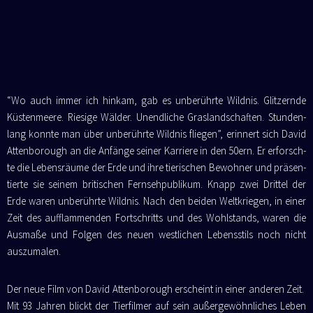
“Wo auch immer ich hin­kam, gab es unbe­rühr­te Wild­nis. Glit­zern­de
Küs­ten­mee­re. Rie­si­ge Wäl­der. Unend­li­che Gras­land­schaf­ten. Stun­den­
lang konn­te man über unbe­rühr­te Wild­nis flie­gen”, erin­nert sich David
Atten­bo­rough an die Anfän­ge sei­ner Kar­rie­re in den 50ern. Er erforsch­
te die Lebens­räu­me der Erde und ihre tie­ri­schen Bewoh­ner und
prä­sen­
tier­te sie sei­nem
bri­ti­schen Fern­seh­pu­bli­kum. Knapp zwei Drit­tel der
Erde waren unbe­rühr­te Wild­nis. Nach den bei­den Welt­krie­gen, in einer
Zeit des auf­flam­men­den Fort­schritts und des Wohl­stands, waren die
Aus­ma­ße und Fol­gen des neu­en west­li­chen Lebens­stils noch nicht
auszumalen.
Der neue Film von David Atten­bo­rough erscheint in einer ande­ren Zeit.
Mit 93 Jah­ren blickt der Tier­fil­mer auf sein außer­ge­wöhn­li­ches Leben