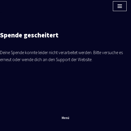
Zum
Inhalt
springen
Spende gescheitert
Dei­ne Spen­de konn­te lei­der nicht ver­ar­bei­tet wer­den. Bit­te ver­su­che es
erneut oder wen­de dich an den Sup­port der Website.
Menü