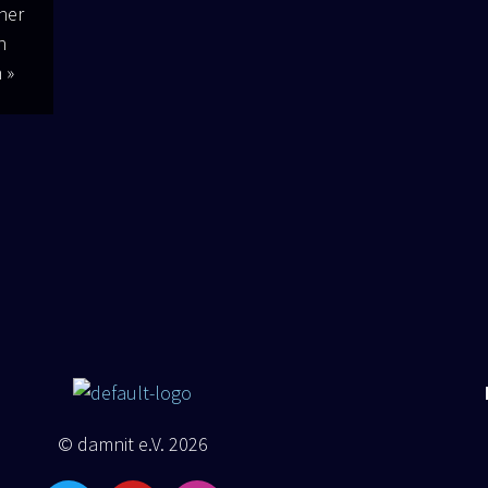
­ner
n
n »
© damnit e.V. 2026