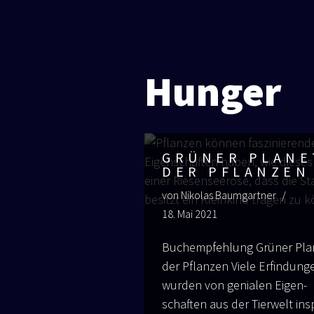
Zum
Inhalt
Hunger
springen
GRÜNER PLANE
DER PFLANZEN
von
Nikolas Baumgartner
18. Mai 2021
Buch­emp­feh­lung Grü­ner Pla
der Pflan­zen Vie­le Erfin­dun­g
wur­den von genia­len Eigen­
schaf­ten aus der Tier­welt insp