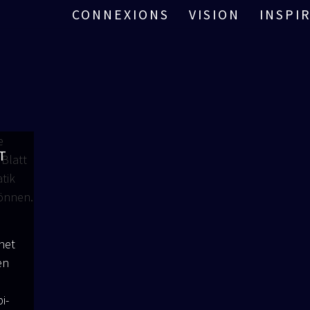
CONNEXIONS
VISION
INSPI
T
­net
en
i­