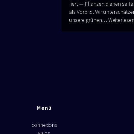
riert — Pflan­zen die­nen sel­te
als Vor­bild. Wir unter­schät­ze
unse­re grü­nen…
Wei­ter­le­se
Menü
connexions
vision