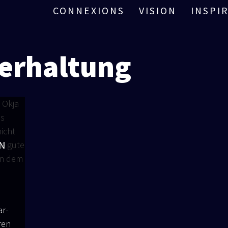
CONNEXIONS
VISION
INSPI
erhaltung
E
 A
ar­
­ren