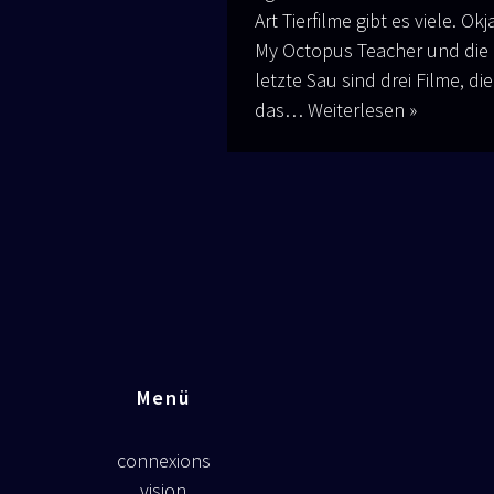
Art Tier­fil­me gibt es vie­le. Okj
My Octo­pus Tea­cher und die
letz­te Sau sind drei Fil­me, die
das…
Wei­ter­le­sen »
Menü
connexions
vision