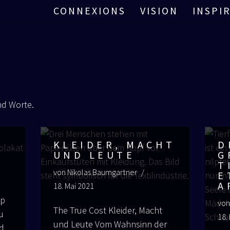
CONNEXIONS
VISION
INSPI
end Worte.
KLEIDER, MACHT
D
UND LEUTE
G
I
von
Nikolas Baumgartner
T
R
18. Mai 2021
Up
vo
The True Cost Klei­der, Macht
u
18.
und Leu­te Vom Wahn­sinn der
nd