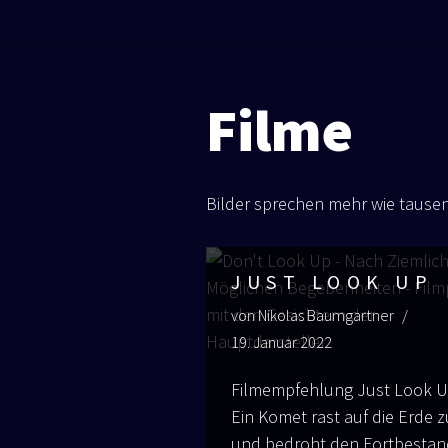
Zum
Inhalt
Filme
springen
Bil­der spre­chen mehr wie tau­s
JUST LOOK UP
von
Nikolas Baumgartner
19. Januar 2022
Film­emp­feh­lung Just Look 
Ein Komet rast auf die Erde z
und bedroht den Fort­be­sta