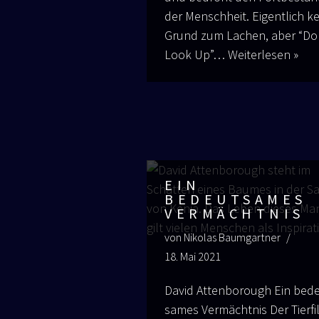
der Mensch­heit. Eigent­lich k
Grund zum Lachen, aber “Do
Look Up”…
Wei­ter­le­sen »
EIN
BEDEUTSAMES
VERMÄCHTNIS
von
Nikolas Baumgartner
18. Mai 2021
David Atten­bo­rough Ein bed
sa­mes Ver­mächt­nis Der Tier­fil