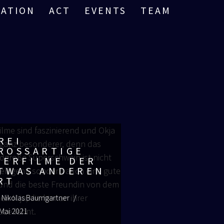
RATION
ACT
EVENTS
TEAM
REI
ROSSARTIGE T
ERFILME DER E
WAS ANDEREN A
T
n
Nikolas Baumgartner
 Mai 2021