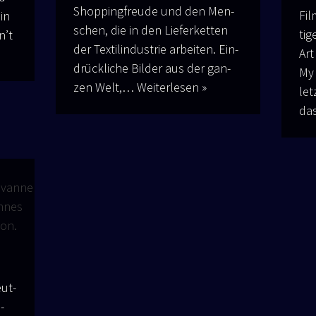
Shop­ping­freu­de und den Men­
Fil
ein
schen, die in den Lie­fer­ket­ten
ti­
n’t
der Tex­til­in­dus­trie arbei­ten. Ein­
Art
drück­li­che Bil­der aus der gan­
My 
zen Welt,…
Wei­ter­le­sen »
let
d
eut­
­