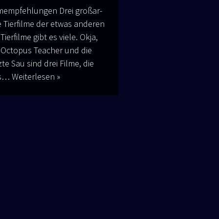
m­emp­feh­lun­gen Drei groß­ar­
ge Tier­fil­me der etwas ande­ren
 Tier­fil­me gibt es vie­le. Okja,
Octo­pus Tea­cher und die
z­te Sau sind drei Fil­me, die
as…
Wei­ter­le­sen »