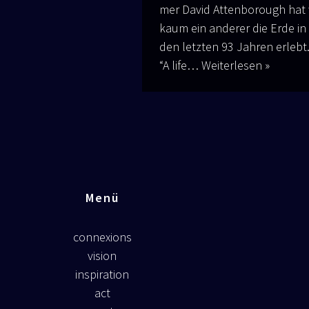
mer David Atten­bo­rough hat
kaum ein ande­rer die Erde in
den letz­ten 93 Jah­ren erlebt.
“A life…
Wei­ter­le­sen »
Menü
connexions
vision
inspiration
act